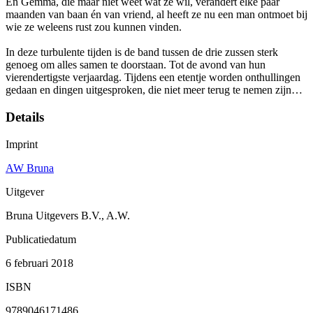
En Gemma, die maar niet weet wat ze wil, verandert elke paar
maanden van baan én van vriend, al heeft ze nu een man ontmoet bij
wie ze weleens rust zou kunnen vinden.
In deze turbulente tijden is de band tussen de drie zussen sterk
genoeg om alles samen te doorstaan. Tot de avond van hun
vierendertigste verjaardag. Tijdens een etentje worden onthullingen
gedaan en dingen uitgesproken, die niet meer terug te nemen zijn…
Details
Imprint
AW Bruna
Uitgever
Bruna Uitgevers B.V., A.W.
Publicatiedatum
6 februari 2018
ISBN
9789046171486