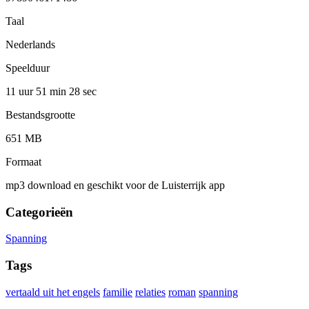
Taal
Nederlands
Speelduur
11 uur 51 min
28 sec
Bestandsgrootte
651 MB
Formaat
mp3 download en geschikt voor de Luisterrijk app
Categorieën
Spanning
Tags
vertaald uit het engels
familie
relaties
roman
spanning