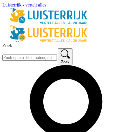
Luisterrijk - vertelt alles
Zoek
Zoek