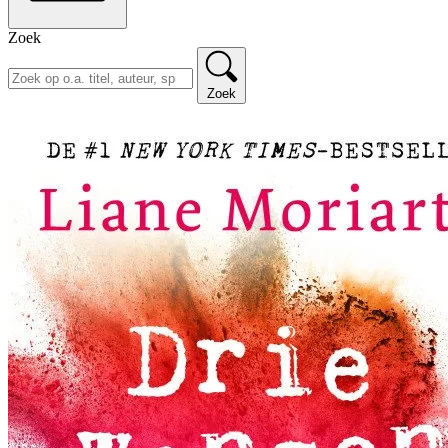
Zoek
Zoek