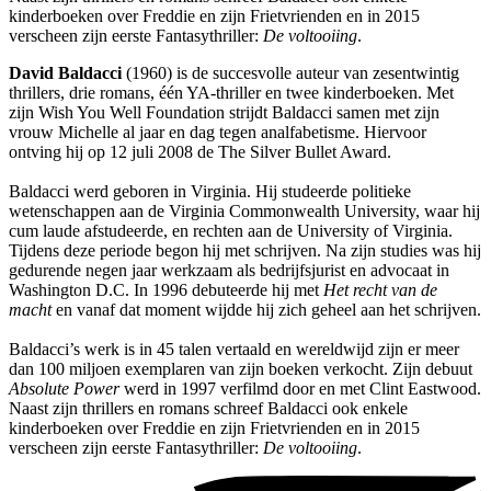
kinderboeken over Freddie en zijn Frietvrienden en in 2015
verscheen zijn eerste Fantasythriller:
De voltooiing
.
David Baldacci
(1960) is de succesvolle auteur van zesentwintig
thrillers, drie romans, één YA-thriller en twee kinderboeken. Met
zijn Wish You Well Foundation strijdt Baldacci samen met zijn
vrouw Michelle al jaar en dag tegen analfabetisme. Hiervoor
ontving hij op 12 juli 2008 de The Silver Bullet Award.
Baldacci werd geboren in Virginia. Hij studeerde politieke
wetenschappen aan de Virginia Commonwealth University, waar hij
cum laude afstudeerde, en rechten aan de University of Virginia.
Tijdens deze periode begon hij met schrijven. Na zijn studies was hij
gedurende negen jaar werkzaam als bedrijfsjurist en advocaat in
Washington D.C. In 1996 debuteerde hij met
Het recht van de
macht
en vanaf dat moment wijdde hij zich geheel aan het schrijven.
Baldacci’s werk is in 45 talen vertaald en wereldwijd zijn er meer
dan 100 miljoen exemplaren van zijn boeken verkocht. Zijn debuut
Absolute Power
werd in 1997 verfilmd door en met Clint Eastwood.
Naast zijn thrillers en romans schreef Baldacci ook enkele
kinderboeken over Freddie en zijn Frietvrienden en in 2015
verscheen zijn eerste Fantasythriller:
De voltooiing
.