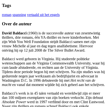
Tags
roman
spanning
vertaald uit het engels
Over de auteur
David Baldacci
(1960) is de succesvolle auteur van zesentwintig
thrillers, drie romans, één YA-thriller en twee kinderboeken. Met
zijn Wish You Well Foundation strijdt Baldacci samen met zijn
vrouw Michelle al jaar en dag tegen analfabetisme. Hiervoor
ontving hij op 12 juli 2008 de The Silver Bullet Award.
Baldacci werd geboren in Virginia. Hij studeerde politieke
wetenschappen aan de Virginia Commonwealth University, waar hij
cum laude afstudeerde, en rechten aan de University of Virginia.
Tijdens deze periode begon hij met schrijven. Na zijn studies was hij
gedurende negen jaar werkzaam als bedrijfsjurist en advocaat in
Washington D.C. In 1996 debuteerde hij met
Het recht van de
macht
en vanaf dat moment wijdde hij zich geheel aan het schrijven.
Baldacci’s werk is in 45 talen vertaald en wereldwijd zijn er meer
dan 100 miljoen exemplaren van zijn boeken verkocht. Zijn debuut
Absolute Power
werd in 1997 verfilmd door en met Clint Eastwood.
Naast zijn thrillers en romans schreef Baldacci ook enkele