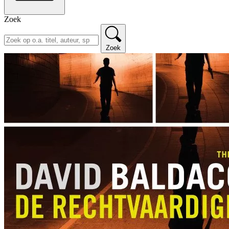
Zoek
Zoek