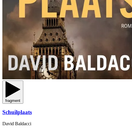
fragment
Schuilplaats
David Baldacci