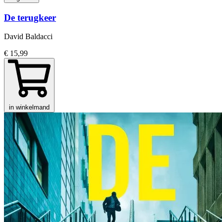
De terugkeer
David Baldacci
€ 15,99
in winkelmand