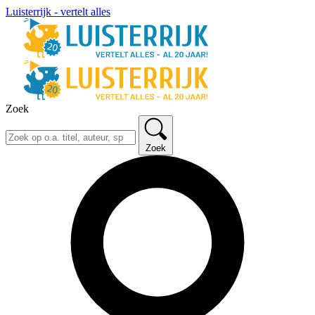
Luisterrijk - vertelt alles
Zoek
Zoek