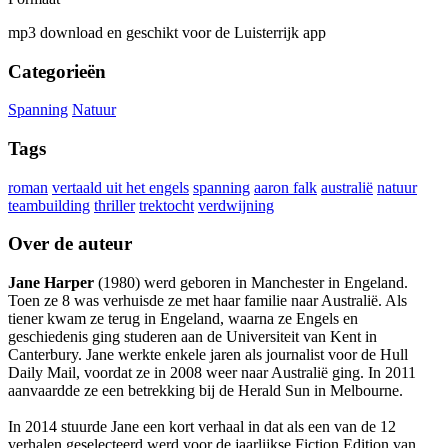
mp3 download en geschikt voor de Luisterrijk app
Categorieën
Spanning
Natuur
Tags
roman
vertaald uit het engels
spanning
aaron falk
australië
natuur
teambuilding
thriller
trektocht
verdwijning
Over de auteur
Jane Harper
(1980) werd geboren in Manchester in Engeland.
Toen ze 8 was verhuisde ze met haar familie naar Australië. Als
tiener kwam ze terug in Engeland, waarna ze Engels en
geschiedenis ging studeren aan de Universiteit van Kent in
Canterbury. Jane werkte enkele jaren als journalist voor de Hull
Daily Mail, voordat ze in 2008 weer naar Australië ging. In 2011
aanvaardde ze een betrekking bij de Herald Sun in Melbourne.
In 2014 stuurde Jane een kort verhaal in dat als een van de 12
verhalen geselecteerd werd voor de jaarlijkse Fiction Edition van