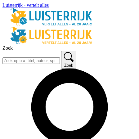
Luisterrijk - vertelt alles
Zoek
Zoek