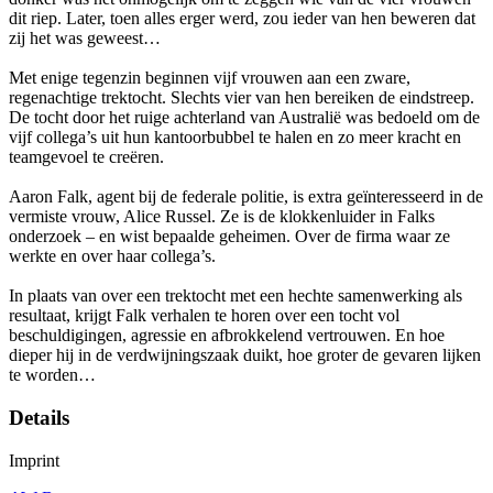
dit riep. Later, toen alles erger werd, zou ieder van hen beweren dat
zij het was geweest…
Met enige tegenzin beginnen vijf vrouwen aan een zware,
regenachtige trektocht. Slechts vier van hen bereiken de eindstreep.
De tocht door het ruige achterland van Australië was bedoeld om de
vijf collega’s uit hun kantoorbubbel te halen en zo meer kracht en
teamgevoel te creëren.
Aaron Falk, agent bij de federale politie, is extra geïnteresseerd in de
vermiste vrouw, Alice Russel. Ze is de klokkenluider in Falks
onderzoek – en wist bepaalde geheimen. Over de firma waar ze
werkte en over haar collega’s.
In plaats van over een trektocht met een hechte samenwerking als
resultaat, krijgt Falk verhalen te horen over een tocht vol
beschuldigingen, agressie en afbrokkelend vertrouwen. En hoe
dieper hij in de verdwijningszaak duikt, hoe groter de gevaren lijken
te worden…
Details
Imprint