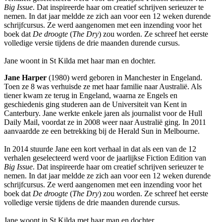
Big Issue
. Dat inspireerde haar om creatief schrijven serieuzer te
nemen. In dat jaar meldde ze zich aan voor een 12 weken durende
schrijfcursus. Ze werd aangenomen met een inzending voor het
boek dat
De droogte
(
The Dry
) zou worden. Ze schreef het eerste
volledige versie tijdens de drie maanden durende cursus.
Jane woont in St Kilda met haar man en dochter.
Jane Harper
(1980) werd geboren in Manchester in Engeland.
Toen ze 8 was verhuisde ze met haar familie naar Australië. Als
tiener kwam ze terug in Engeland, waarna ze Engels en
geschiedenis ging studeren aan de Universiteit van Kent in
Canterbury. Jane werkte enkele jaren als journalist voor de Hull
Daily Mail, voordat ze in 2008 weer naar Australië ging. In 2011
aanvaardde ze een betrekking bij de Herald Sun in Melbourne.
In 2014 stuurde Jane een kort verhaal in dat als een van de 12
verhalen geselecteerd werd voor de jaarlijkse Fiction Edition van
Big Issue
. Dat inspireerde haar om creatief schrijven serieuzer te
nemen. In dat jaar meldde ze zich aan voor een 12 weken durende
schrijfcursus. Ze werd aangenomen met een inzending voor het
boek dat
De droogte
(
The Dry
) zou worden. Ze schreef het eerste
volledige versie tijdens de drie maanden durende cursus.
Jane woont in St Kilda met haar man en dochter.