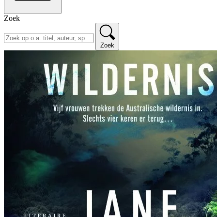
Zoek
Zoek