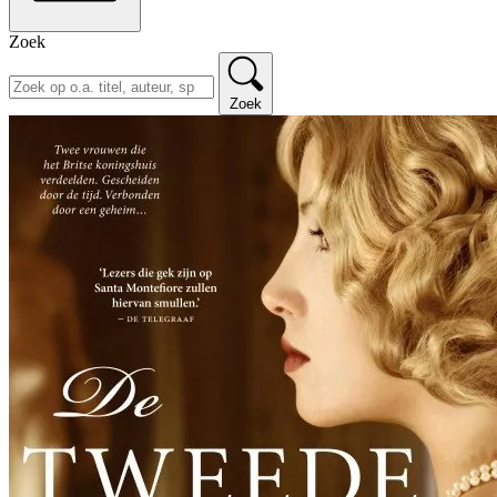
Zoek
Zoek