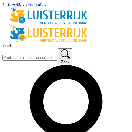
Luisterrijk - vertelt alles
Zoek
Zoek