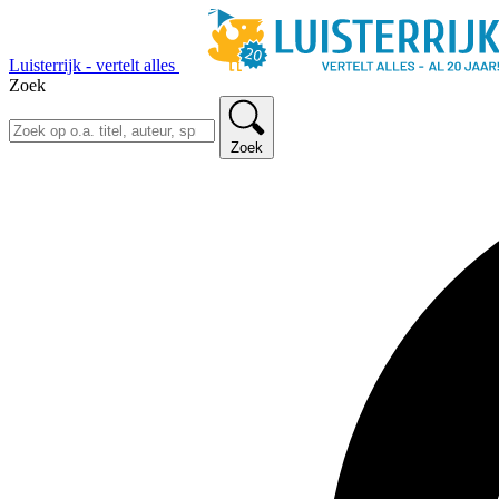
Luisterrijk - vertelt alles
Zoek
Zoek