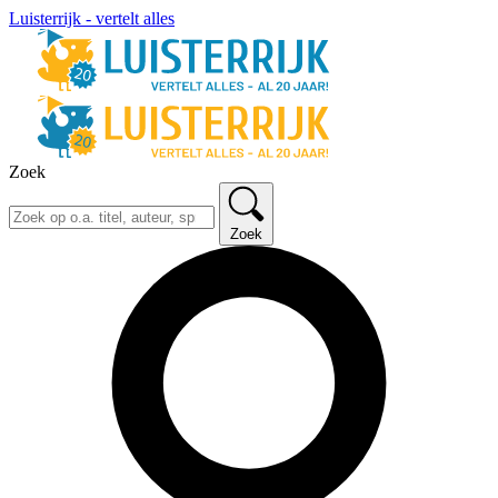
Luisterrijk - vertelt alles
Zoek
Zoek