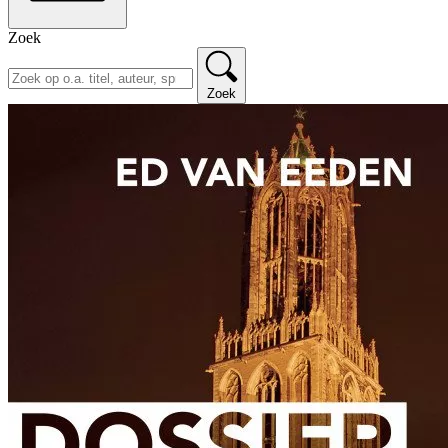
Zoek
Zoek