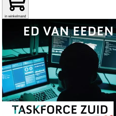
in winkelmand