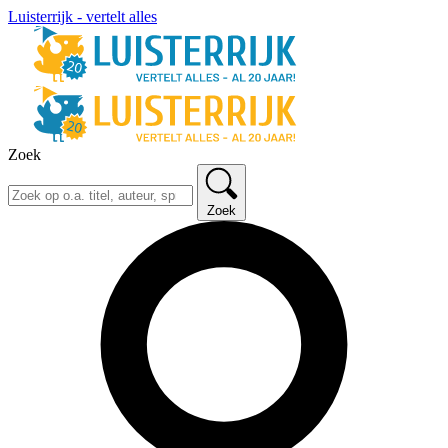
Luisterrijk - vertelt alles
Zoek
Zoek