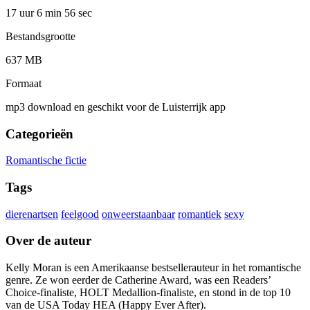
17 uur 6 min
56 sec
Bestandsgrootte
637 MB
Formaat
mp3 download en geschikt voor de Luisterrijk app
Categorieën
Romantische fictie
Tags
dierenartsen
feelgood
onweerstaanbaar
romantiek
sexy
Over de auteur
Kelly Moran is een Amerikaanse bestsellerauteur in het romantische
genre. Ze won eerder de Catherine Award, was een Readers’
Choice-finaliste, HOLT Medallion-finaliste, en stond in de top 10
van de USA Today HEA (Happy Ever After).