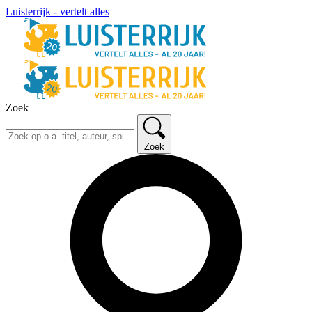
Luisterrijk - vertelt alles
Zoek
Zoek