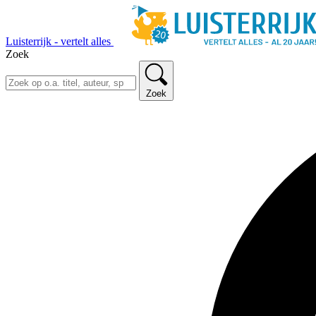
Luisterrijk - vertelt alles
Zoek
Zoek