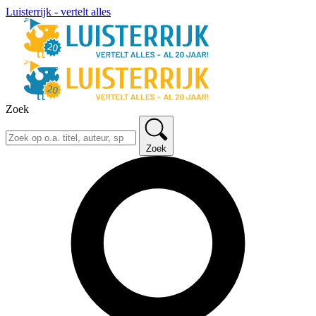
Luisterrijk - vertelt alles
Zoek
Zoek