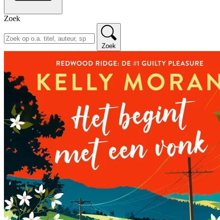
Zoek
Zoek