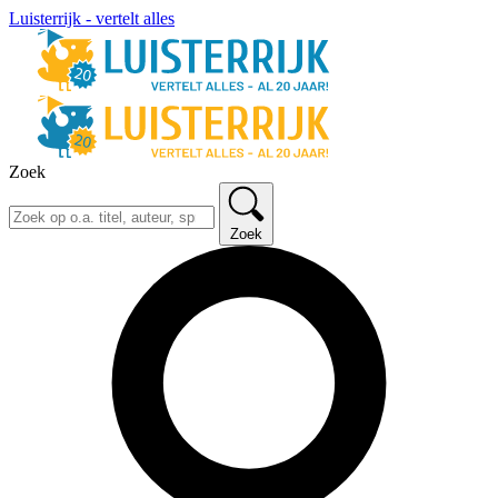
Luisterrijk - vertelt alles
Zoek
Zoek