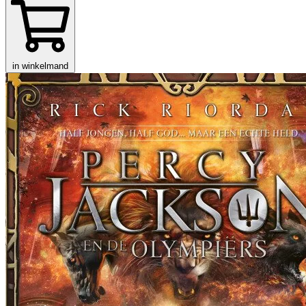
in winkelmand