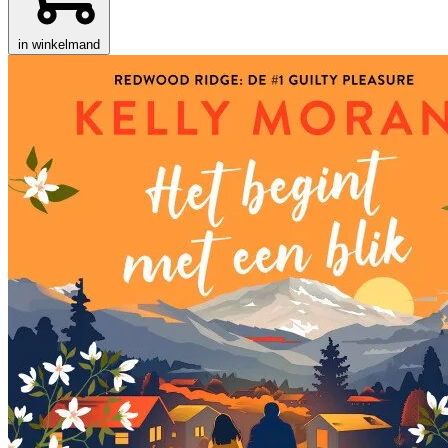
in winkelmand