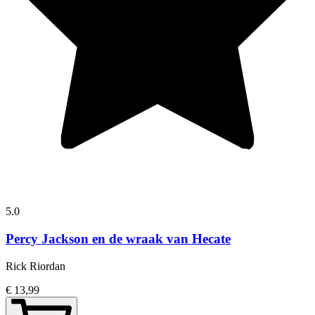
5.0
Percy Jackson en de wraak van Hecate
Rick Riordan
€ 13,99