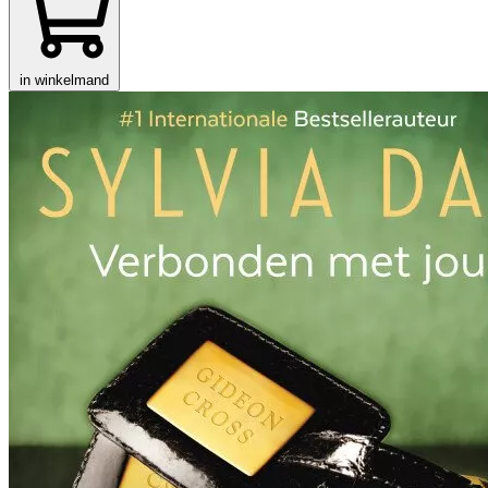
in winkelmand