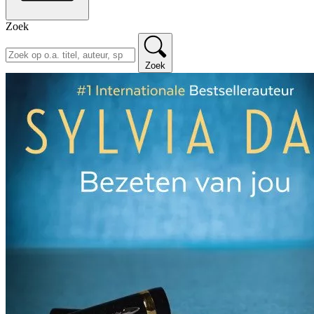
Zoek
Zoek