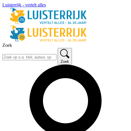
Luisterrijk - vertelt alles
Zoek
Zoek