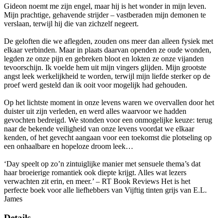
Gideon noemt me zijn engel, maar hij is het wonder in mijn leven.
Mijn prachtige, gehavende strijder – vastberaden mijn demonen te
verslaan, terwijl hij die van zichzelf negeert.
De geloften die we aflegden, zouden ons meer dan alleen fysiek met
elkaar verbinden. Maar in plaats daarvan openden ze oude wonden,
legden ze onze pijn en gebreken bloot en lokten ze onze vijanden
tevoorschijn. Ik voelde hem uit mijn vingers glijden. Mijn grootste
angst leek werkelijkheid te worden, terwijl mijn liefde sterker op de
proef werd gesteld dan ik ooit voor mogelijk had gehouden.
Op het lichtste moment in onze levens waren we overvallen door het
duister uit zijn verleden, en werd alles waarvoor we hadden
gevochten bedreigd. We stonden voor een onmogelijke keuze: terug
naar de bekende veiligheid van onze levens voordat we elkaar
kenden, of het gevecht aangaan voor een toekomst die plotseling op
een onhaalbare en hopeloze droom leek…
‘Day speelt op zo’n zintuiglijke manier met sensuele thema’s dat
haar broeierige romantiek ook diepte krijgt. Alles wat lezers
verwachten zit erin, en meer.’ – RT Book Reviews Het is het
perfecte boek voor alle liefhebbers van Vijftig tinten grijs van E.L.
James
Details