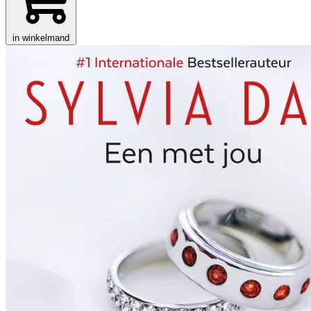
in winkelmand