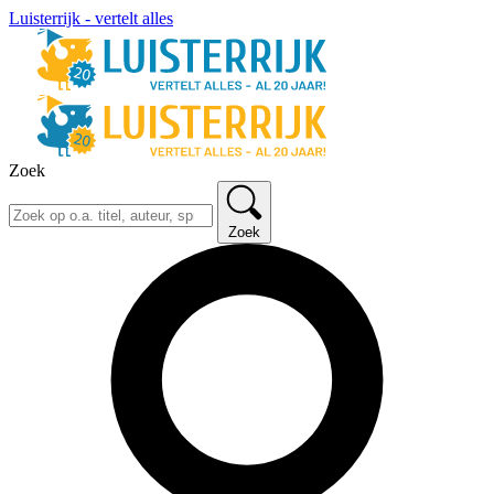
Luisterrijk - vertelt alles
Zoek
Zoek