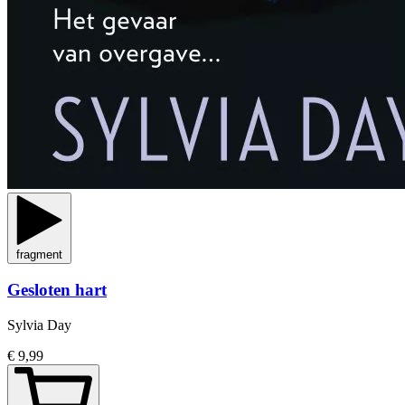
fragment
Gesloten hart
Sylvia Day
€ 9,99