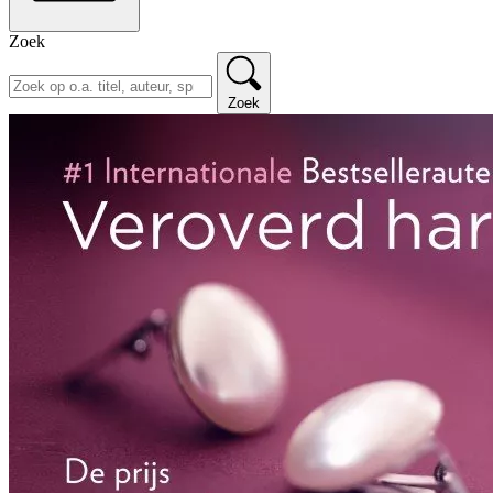
Zoek
Zoek