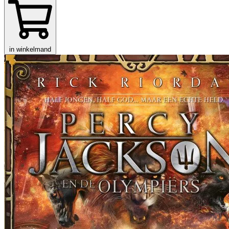
in winkelmand