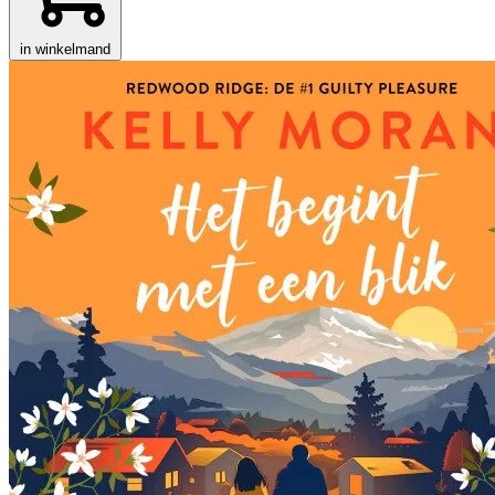
in winkelmand