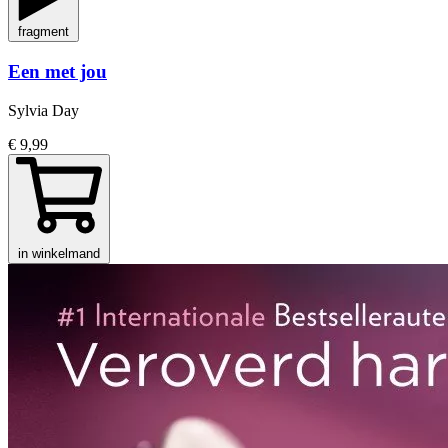
fragment
Een met jou
Sylvia Day
€ 9,99
in winkelmand