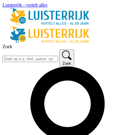
Luisterrijk - vertelt alles
Zoek
Zoek