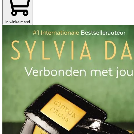
in winkelmand