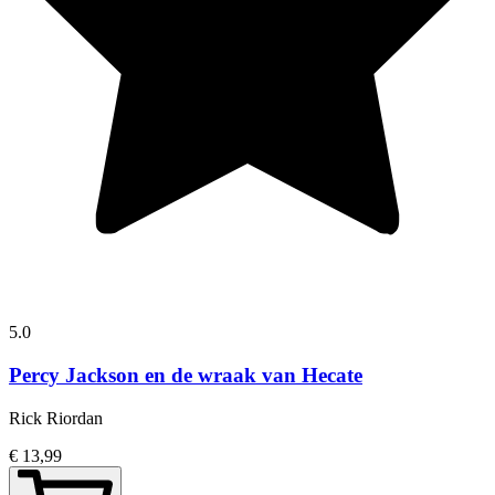
5.0
Percy Jackson en de wraak van Hecate
Rick Riordan
€ 13,99