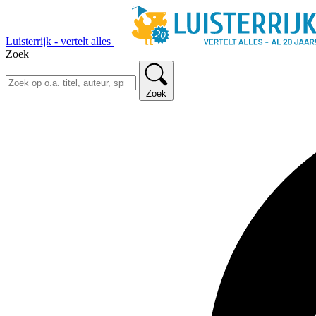
Luisterrijk - vertelt alles
Zoek
Zoek