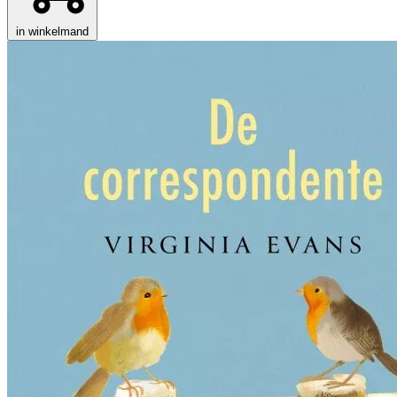
in winkelmand