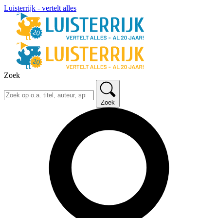
Luisterrijk - vertelt alles
Zoek
Zoek