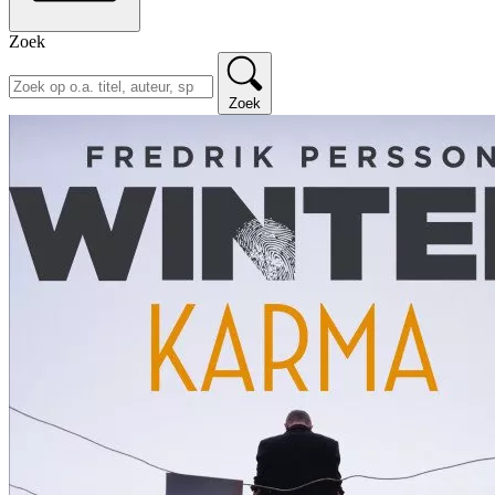
Zoek
Zoek