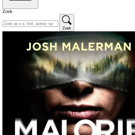
Zoek
Zoek