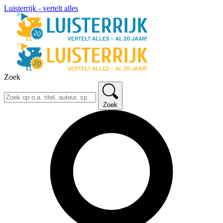
Luisterrijk - vertelt alles
Zoek
Zoek