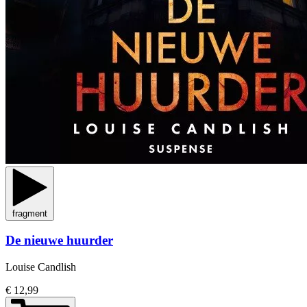
fragment
De nieuwe huurder
Louise Candlish
€ 12,99