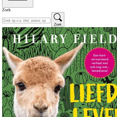
Zoek
Zoek