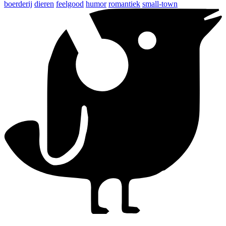
boerderij
dieren
feelgood
humor
romantiek
small-town