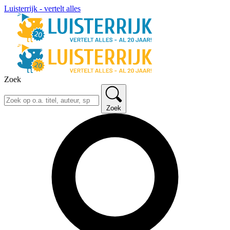
Luisterrijk - vertelt alles
Zoek
Zoek