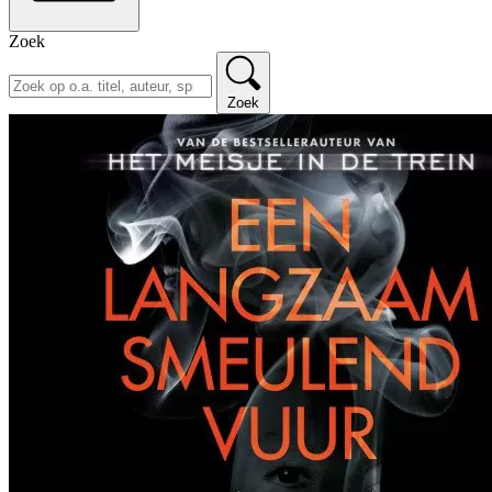
Zoek
Zoek