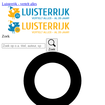
Luisterrijk - vertelt alles
Zoek
Zoek