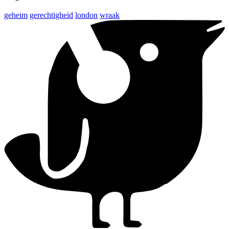
geheim
gerechtigheid
london
wraak