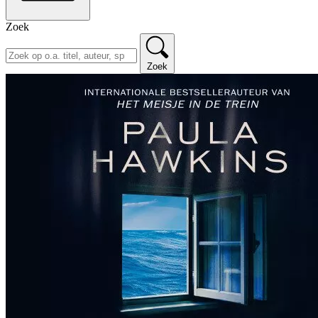
Zoek
Zoek