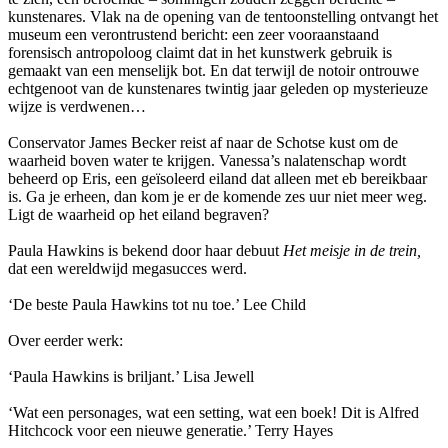
kunstenares. Vlak na de opening van de tentoonstelling ontvangt het
museum een verontrustend bericht: een zeer vooraanstaand
forensisch antropoloog claimt dat in het kunstwerk gebruik is
gemaakt van een menselijk bot. En dat terwijl de notoir ontrouwe
echtgenoot van de kunstenares twintig jaar geleden op mysterieuze
wijze is verdwenen…
Conservator James Becker reist af naar de Schotse kust om de
waarheid boven water te krijgen. Vanessa’s nalatenschap wordt
beheerd op Eris, een geïsoleerd eiland dat alleen met eb bereikbaar
is. Ga je erheen, dan kom je er de komende zes uur niet meer weg.
Ligt de waarheid op het eiland begraven?
Paula Hawkins is bekend door haar debuut
Het meisje in de trein,
dat een wereldwijd megasucces werd.
‘De beste Paula Hawkins tot nu toe.’ Lee Child
Over eerder werk:
‘Paula Hawkins is briljant.’ Lisa Jewell
‘Wat een personages, wat een setting, wat een boek! Dit is Alfred
Hitchcock voor een nieuwe generatie.’ Terry Hayes