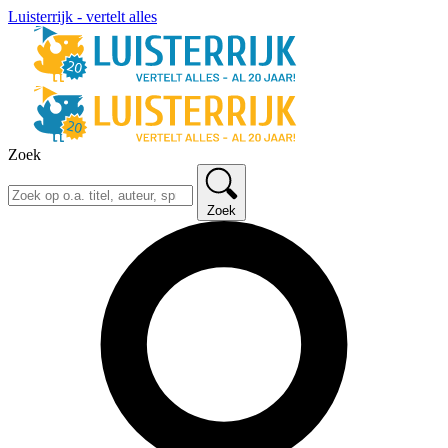
Luisterrijk - vertelt alles
Zoek
Zoek