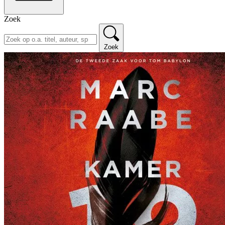
Zoek
Zoek