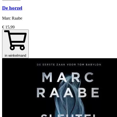
De horzel
Marc Raabe
€ 15,99
in winkelmand