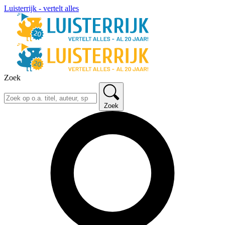
Luisterrijk - vertelt alles
Zoek
Zoek