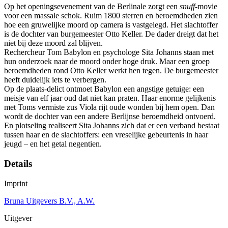
Op het openingsevenement van de Berlinale zorgt een
snuff
-movie
voor een massale schok. Ruim 1800 sterren en beroemdheden zien
hoe een gruwelijke moord op camera is vastgelegd. Het slachtoffer
is de dochter van burgemeester Otto Keller. De dader dreigt dat het
niet bij deze moord zal blijven.
Rechercheur Tom Babylon en psychologe Sita Johanns staan met
hun onderzoek naar de moord onder hoge druk. Maar een groep
beroemdheden rond Otto Keller werkt hen tegen. De burgemeester
heeft duidelijk iets te verbergen.
Op de plaats-delict ontmoet Babylon een angstige getuige: een
meisje van elf jaar oud dat niet kan praten. Haar enorme gelijkenis
met Toms vermiste zus Viola rijt oude wonden bij hem open. Dan
wordt de dochter van een andere Berlijnse beroemdheid ontvoerd.
En plotseling realiseert Sita Johanns zich dat er een verband bestaat
tussen haar en de slachtoffers: een vreselijke gebeurtenis in haar
jeugd – en het getal negentien.
Details
Imprint
Bruna Uitgevers B.V., A.W.
Uitgever