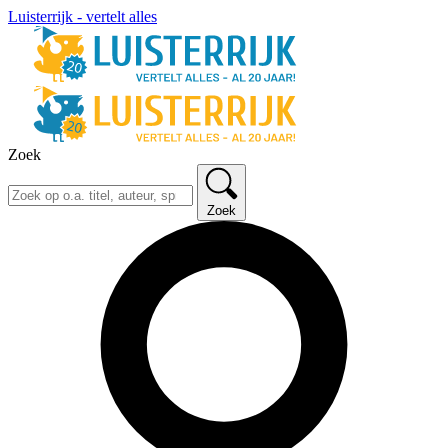
Luisterrijk - vertelt alles
Zoek
Zoek