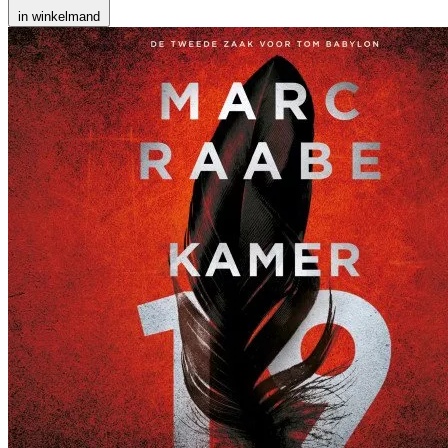
in winkelmand