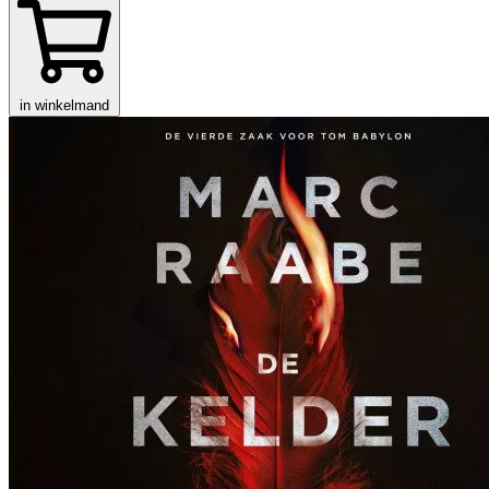
in winkelmand