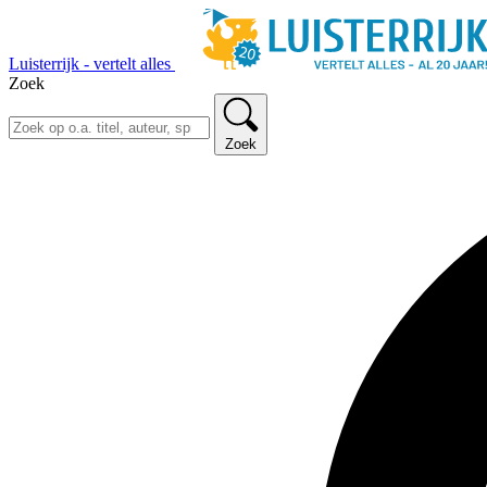
Luisterrijk - vertelt alles
Zoek
Zoek