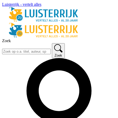
Luisterrijk - vertelt alles
Zoek
Zoek