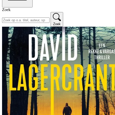
Zoek
Zoek