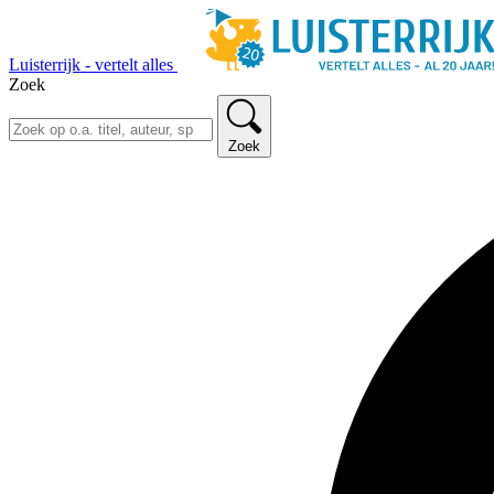
Luisterrijk - vertelt alles
Zoek
Zoek