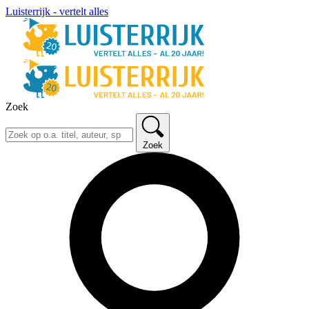
Luisterrijk - vertelt alles
Zoek
Zoek