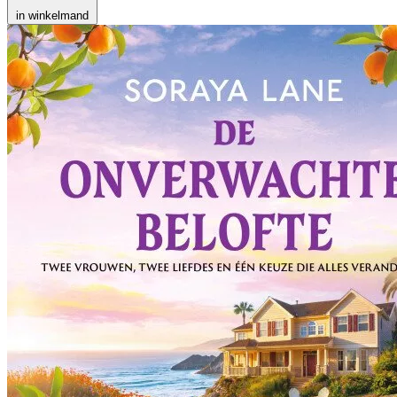
in winkelmand