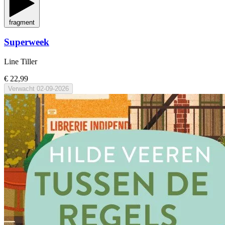
fragment
Superweek
Line Tiller
€ 22,99
Verwacht
02-09-2026