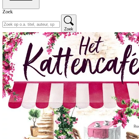
Zoek
Zoek