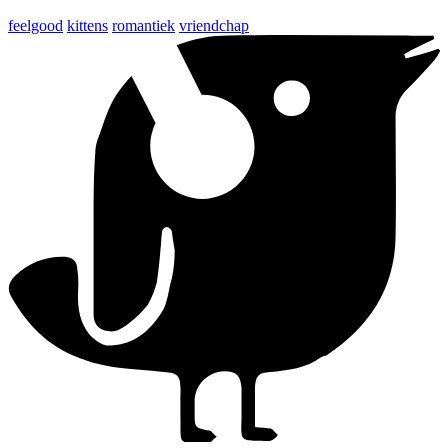
feelgood
kittens
romantiek
vriendchap