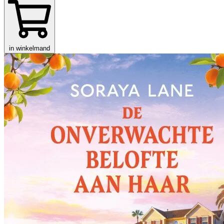
in winkelmand