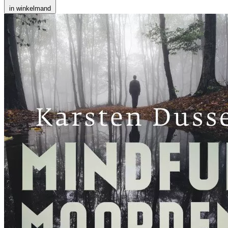
in winkelmand