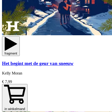
fragment
Het begint met de geur van sneeuw
Kelly Moran
€ 7,99
in winkelmand