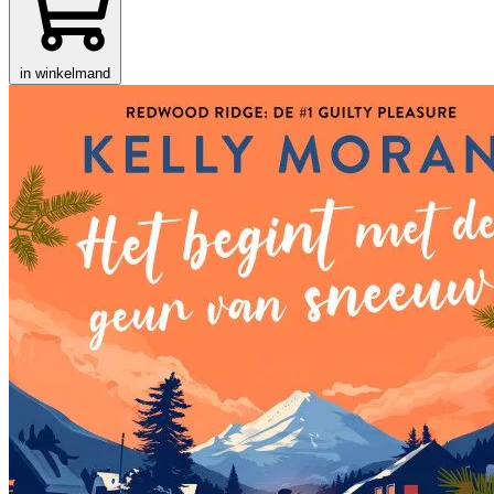
in winkelmand