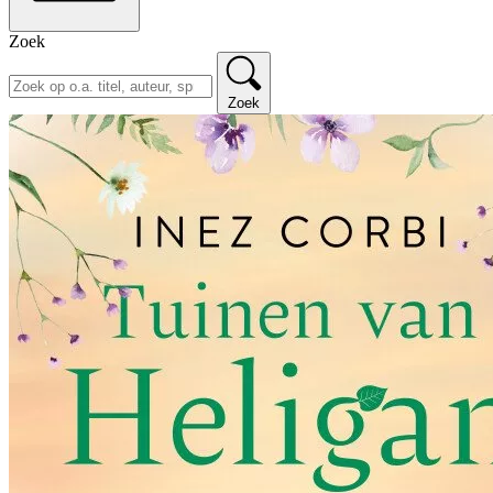
Zoek
Zoek