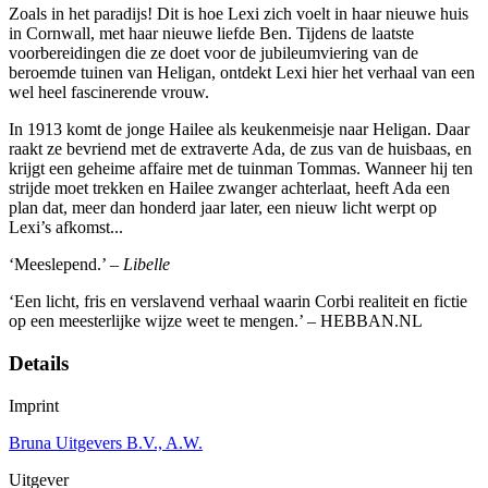
Zoals in het paradijs! Dit is hoe Lexi zich voelt in haar nieuwe huis
in Cornwall, met haar nieuwe liefde Ben. Tijdens de laatste
voorbereidingen die ze doet voor de jubileumviering van de
beroemde tuinen van Heligan, ontdekt Lexi hier het verhaal van een
wel heel fascinerende vrouw.
In 1913 komt de jonge Hailee als keukenmeisje naar Heligan. Daar
raakt ze bevriend met de extraverte Ada, de zus van de huisbaas, en
krijgt een geheime affaire met de tuinman Tommas. Wanneer hij ten
strijde moet trekken en Hailee zwanger achterlaat, heeft Ada een
plan dat, meer dan honderd jaar later, een nieuw licht werpt op
Lexi’s afkomst...
‘Meeslepend.’ –
Libelle
‘Een licht, fris en verslavend verhaal waarin Corbi realiteit en fictie
op een meesterlijke wijze weet te mengen.’ – HEBBAN.NL
Details
Imprint
Bruna Uitgevers B.V., A.W.
Uitgever