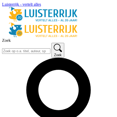
Luisterrijk - vertelt alles
Zoek
Zoek