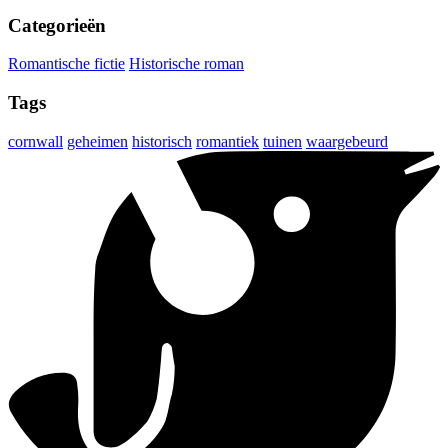
Categorieën
Romantische fictie
Historische roman
Tags
cornwall
geheimen
historisch
romantiek
tuinen
waargebeurd