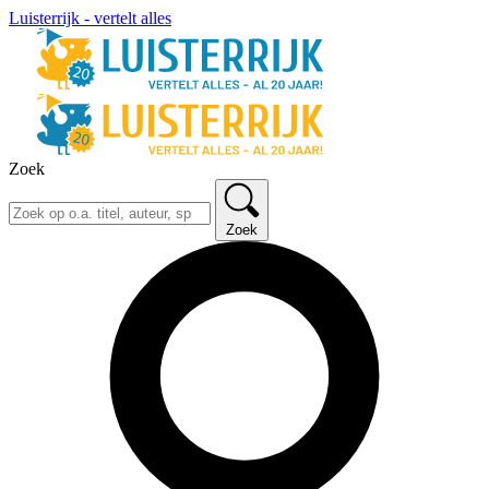
Luisterrijk - vertelt alles
Zoek
Zoek