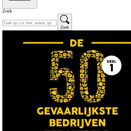
Zoek
Zoek