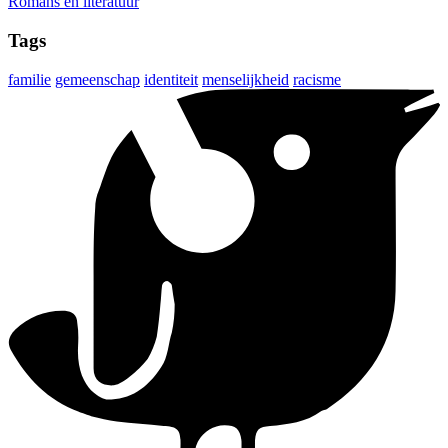
Romans en literatuur
Tags
familie
gemeenschap
identiteit
menselijkheid
racisme