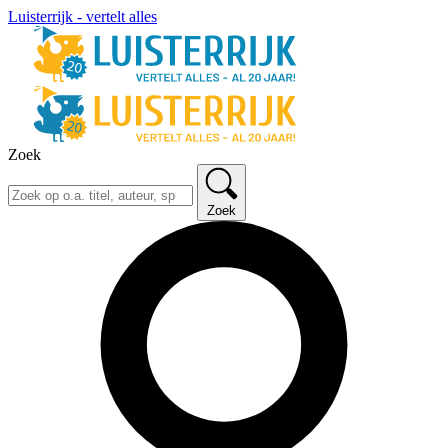
Luisterrijk - vertelt alles
Zoek
Zoek