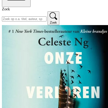
Zoek
Zoek