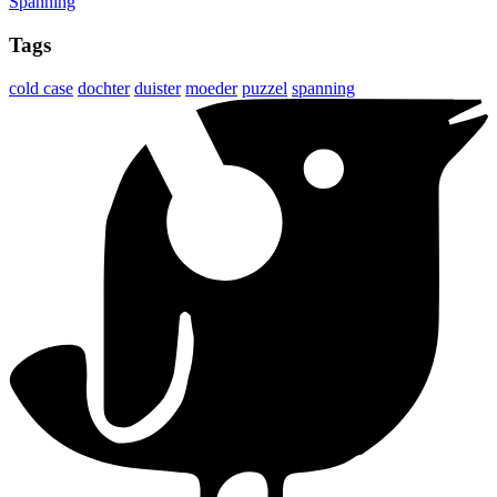
Spanning
Tags
cold case
dochter
duister
moeder
puzzel
spanning