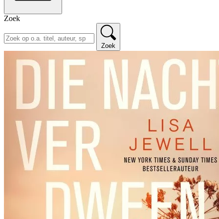
Zoek
Zoek