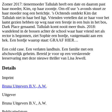
Zomer 2017: tienermoeder Tallulah heeft een date en daarom past
haar moeder, Kim, op haar zoontje. Om elf uur ’s avonds stuurt ze
haar moeder nog een berichtje. ’s Ochtends ontdekt Kim dat
Tallulah niet in haar bed ligt. Vrienden vertellen dat ze haar voor het
laatst gezien hebben op weg naar een feestje in een huis in het bos,
Dark Place genaamd. Tallulah komt nooit meer thuis. 2018:
wandelend in de bossen achter de school waar haar vriend net als
rector is begonnen, ziet Sophie een bordje, vastgemaakt aan een
hek. Een bordje waarop staat: GRAAF HIER…
Een cold case. Een verlaten landhuis. Een familie met een
afschuwelijk geheim. Bereid je voor op een verslavende
leeservaring met deze nieuwe thriller van Lisa Jewell.
Details
Imprint
Bruna Uitgevers B.V., A.W.
Uitgever
Bruna Uitgevers B.V., A.W.
Publicatiedatum