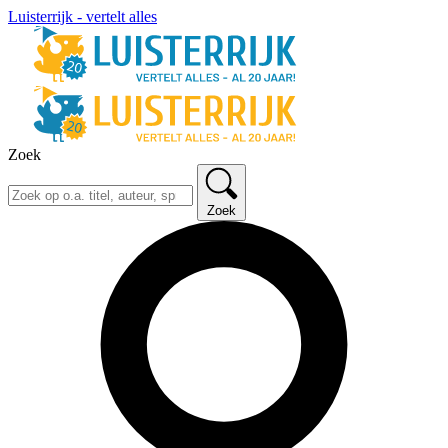
Luisterrijk - vertelt alles
Zoek
Zoek