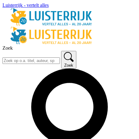
Luisterrijk - vertelt alles
Zoek
Zoek