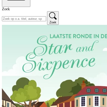
Zoek
Zoek