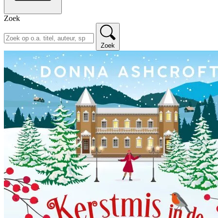
Zoek
Zoek