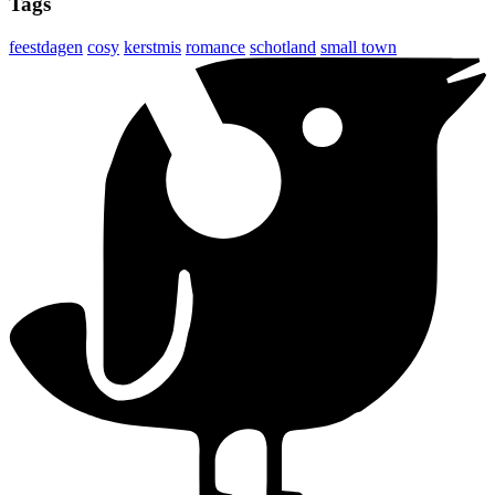
Tags
feestdagen
cosy
kerstmis
romance
schotland
small town