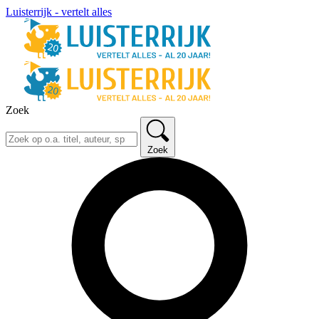
Luisterrijk - vertelt alles
Zoek
Zoek