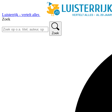
Luisterrijk - vertelt alles
Zoek
Zoek