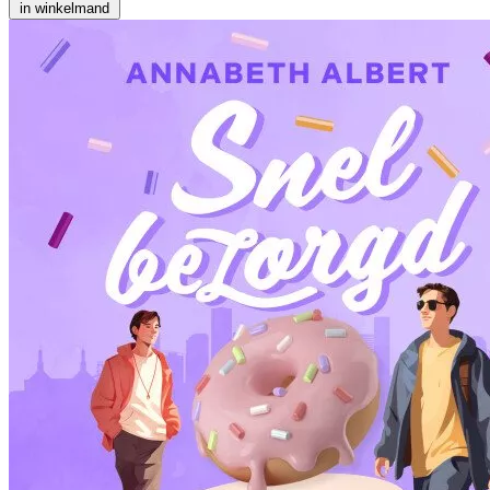
in winkelmand