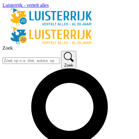
Luisterrijk - vertelt alles
Zoek
Zoek