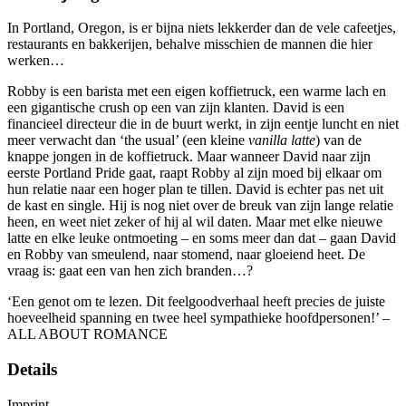
In Portland, Oregon, is er bijna niets lekkerder dan de vele cafeetjes,
restaurants en bakkerijen, behalve misschien de mannen die hier
werken…
Robby is een barista met een eigen koffietruck, een warme lach en
een gigantische crush op een van zijn klanten. David is een
financieel directeur die in de buurt werkt, in zijn eentje luncht en niet
meer verwacht dan ‘the usual’ (een kleine
vanilla latte
) van de
knappe jongen in de koffietruck. Maar wanneer David naar zijn
eerste Portland Pride gaat, raapt Robby al zijn moed bij elkaar om
hun relatie naar een hoger plan te tillen. David is echter pas net uit
de kast en single. Hij is nog niet over de breuk van zijn lange relatie
heen, en weet niet zeker of hij al wil daten. Maar met elke nieuwe
latte en elke leuke ontmoeting – en soms meer dan dat – gaan David
en Robby van smeulend, naar stomend, naar gloeiend heet. De
vraag is: gaat een van hen zich branden…?
‘Een genot om te lezen. Dit feelgoodverhaal heeft precies de juiste
hoeveelheid spanning en twee heel sympathieke hoofdpersonen!’ –
ALL ABOUT ROMANCE
Details
Imprint