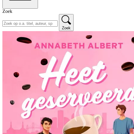
Zoek
Zoek