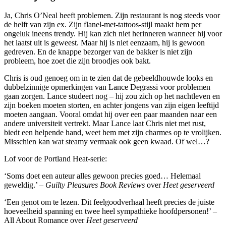
Ja, Chris O’Neal heeft problemen. Zijn restaurant is nog steeds voor
de helft van zijn ex. Zijn flanel-met-tattoos-stijl maakt hem per
ongeluk ineens trendy. Hij kan zich niet herinneren wanneer hij voor
het laatst uit is geweest. Maar hij is niet eenzaam, hij is gewoon
gedreven. En de knappe bezorger van de bakker is niet zijn
probleem, hoe zoet die zijn broodjes ook bakt.
Chris is oud genoeg om in te zien dat de gebeeldhouwde looks en
dubbelzinnige opmerkingen van Lance Degrassi voor problemen
gaan zorgen. Lance studeert nog – hij zou zich op het nachtleven en
zijn boeken moeten storten, en achter jongens van zijn eigen leeftijd
moeten aangaan. Vooral omdat hij over een paar maanden naar een
andere universiteit vertrekt. Maar Lance laat Chris niet met rust,
biedt een helpende hand, weet hem met zijn charmes op te vrolijken.
Misschien kan wat steamy vermaak ook geen kwaad. Of wel…?
Lof voor de Portland Heat-serie:
‘Soms doet een auteur alles gewoon precies goed… Helemaal
geweldig.’ –
Guilty Pleasures Book Reviews
over
Heet geserveerd
‘Een genot om te lezen. Dit feelgoodverhaal heeft precies de juiste
hoeveelheid spanning en twee heel sympathieke hoofdpersonen!’ –
All About Romance over
Heet geserveerd