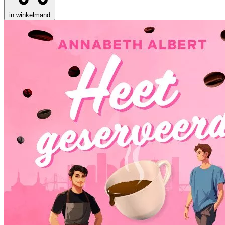
in winkelmand