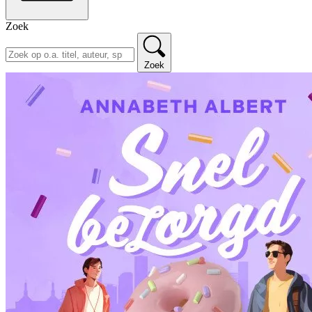
Zoek
Zoek