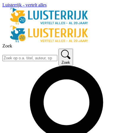
Luisterrijk - vertelt alles
Zoek
Zoek