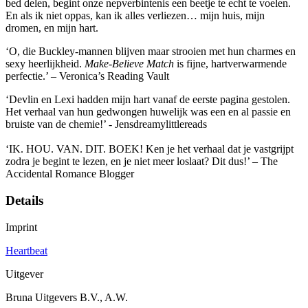
bed delen, begint onze nepverbintenis een beetje te echt te voelen.
En als ik niet oppas, kan ik alles verliezen… mijn huis, mijn
dromen, en mijn hart.
‘O, die Buckley-mannen blijven maar strooien met hun charmes en
sexy heerlijkheid.
Make-Believe Match
is fijne, hartverwarmende
perfectie.’ – Veronica’s Reading Vault
‘Devlin en Lexi hadden mijn hart vanaf de eerste pagina gestolen.
Het verhaal van hun gedwongen huwelijk was een en al passie en
bruiste van de chemie!’ - Jensdreamylittlereads
‘IK. HOU. VAN. DIT. BOEK! Ken je het verhaal dat je vastgrijpt
zodra je begint te lezen, en je niet meer loslaat? Dit dus!’ – The
Accidental Romance Blogger
Details
Imprint
Heartbeat
Uitgever
Bruna Uitgevers B.V., A.W.