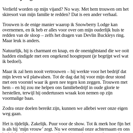
Verliefd worden op mijn vijand? No way. Met hem trouwen om het
skiresort van mijn familie te redden? Dat is een ander verhaal.
Trouwen is de enige manier waarop ik Snowberry Lodge kan
overnemen, en ik heb er alles voor over om mijn ouderlijk huis te
redden van de sloop – zelfs het dragen van Devlin Buckleys ring.
Maar leuk is anders.
Natuurlijk, hij is charmant en knap, en de onenightstand die we ooit
hadden eindigde met een ongekend hoogtepunt (je begrijpt wel wat
ik bedoel).
Maar ik zal hem nooit vertrouwen – hij werkte voor het bedrijf dat
mijn leven wil platwalsen. Tot de dag dat hij voor mijn deur stond
met een voorstel waar ik geen nee tegen kon zeggen. Trouwen met
hem – en hij zou me helpen ons familiebedrijf in oude glorie te
herstellen, terwijl hij ondertussen wraak kon nemen op zijn
voormalige baas.
Zodra onze doelen bereikt zijn, kunnen we allebei weer onze eigen
weg gaan.
Het is tijdelijk. Zakelijk. Puur voor de show. Tot ik merk hoe fijn het
is als hij ‘mijn vrouw’ zegt. Nu we eenmaal onze achternaam en ons