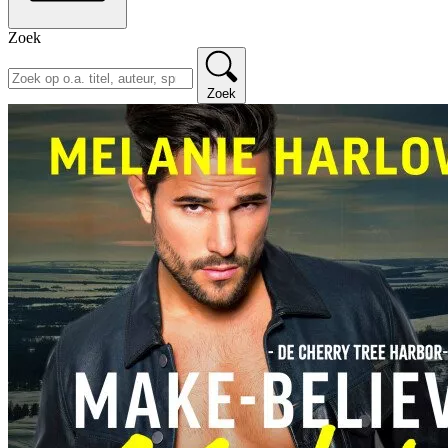
Zoek
Zoek