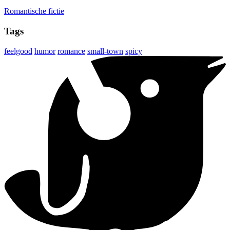
Romantische fictie
Tags
feelgood
humor
romance
small-town
spicy