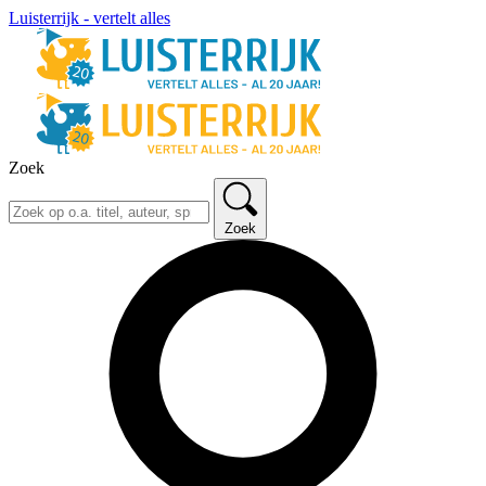
Luisterrijk - vertelt alles
Zoek
Zoek