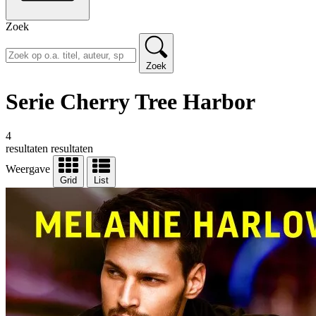
Zoek
Zoek
Serie Cherry Tree Harbor
4
resultaten
resultaten
Weergave
Grid
List