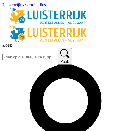
Luisterrijk - vertelt alles
Zoek
Zoek