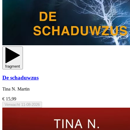
fragment
De schaduwzus
Tina N. Martin
€ 15,99
Verwacht
11-08-2026