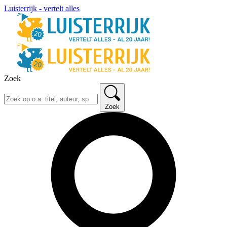
Luisterrijk - vertelt alles
Zoek
Zoek