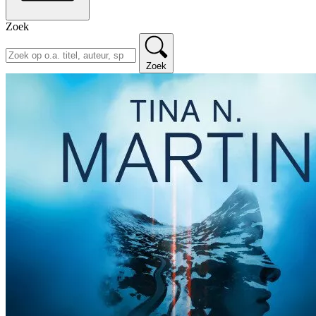
Zoek
Zoek