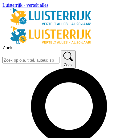
Luisterrijk - vertelt alles
Zoek
Zoek