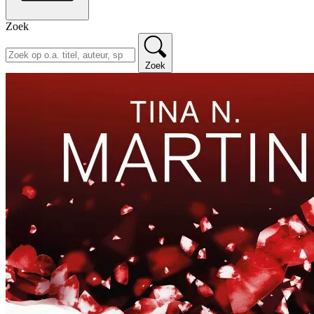
Zoek
Zoek