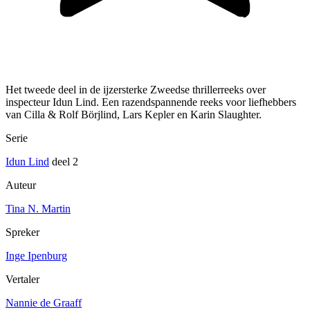
Het tweede deel in de ijzersterke Zweedse thrillerreeks over
inspecteur Idun Lind. Een razendspannende reeks voor liefhebbers
van Cilla & Rolf Börjlind, Lars Kepler en Karin Slaughter.
Serie
Idun Lind
deel 2
Auteur
Tina N. Martin
Spreker
Inge Ipenburg
Vertaler
Nannie de Graaff