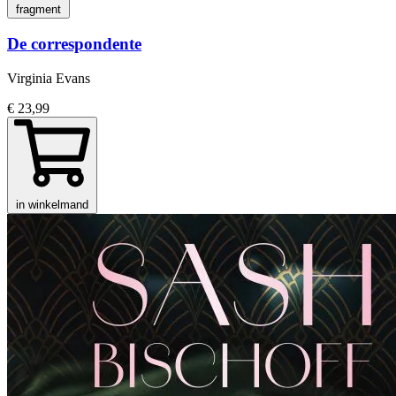
fragment
De correspondente
Virginia Evans
€ 23,99
in winkelmand