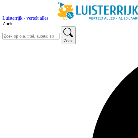
Luisterrijk - vertelt alles
Zoek
Zoek