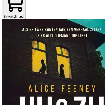
in winkelmand