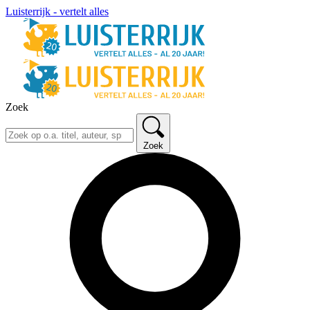
Luisterrijk - vertelt alles
Zoek
Zoek