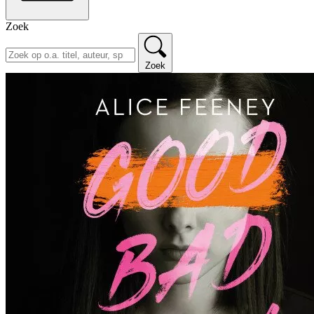
Zoek
Zoek