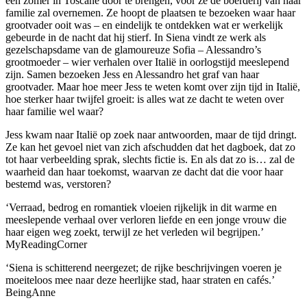
een zomer in Toscane door te brengen, vóór ze de boerderij van haar
familie zal overnemen. Ze hoopt de plaatsen te bezoeken waar haar
grootvader ooit was – en eindelijk te ontdekken wat er werkelijk
gebeurde in de nacht dat hij stierf. In Siena vindt ze werk als
gezelschapsdame van de glamoureuze Sofia – Alessandro’s
grootmoeder – wier verhalen over Italië in oorlogstijd meeslepend
zijn. Samen bezoeken Jess en Alessandro het graf van haar
grootvader. Maar hoe meer Jess te weten komt over zijn tijd in Italië,
hoe sterker haar twijfel groeit: is alles wat ze dacht te weten over
haar familie wel waar?
Jess kwam naar Italië op zoek naar antwoorden, maar de tijd dringt.
Ze kan het gevoel niet van zich afschudden dat het dagboek, dat zo
tot haar verbeelding sprak, slechts fictie is. En als dat zo is… zal de
waarheid dan haar toekomst, waarvan ze dacht dat die voor haar
bestemd was, verstoren?
‘Verraad, bedrog en romantiek vloeien rijkelijk in dit warme en
meeslepende verhaal over verloren liefde en een jonge vrouw die
haar eigen weg zoekt, terwijl ze het verleden wil begrijpen.’
MyReadingCorner
‘Siena is schitterend neergezet; de rijke beschrijvingen voeren je
moeiteloos mee naar deze heerlijke stad, haar straten en cafés.’
BeingAnne