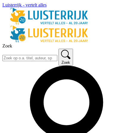
Luisterrijk - vertelt alles
Zoek
Zoek