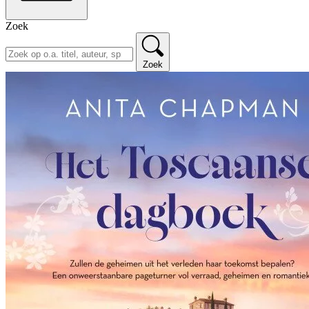
Zoek
Zoek