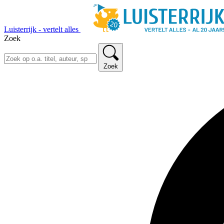
Luisterrijk - vertelt alles
Zoek
Zoek