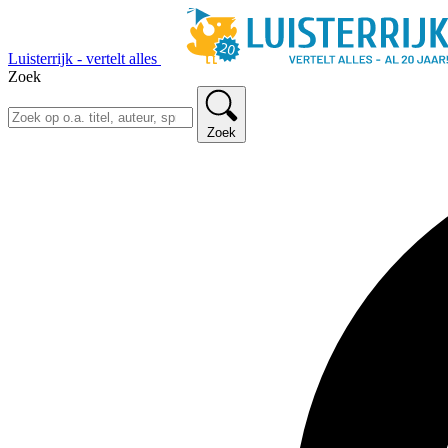
Luisterrijk - vertelt alles
Zoek
Zoek