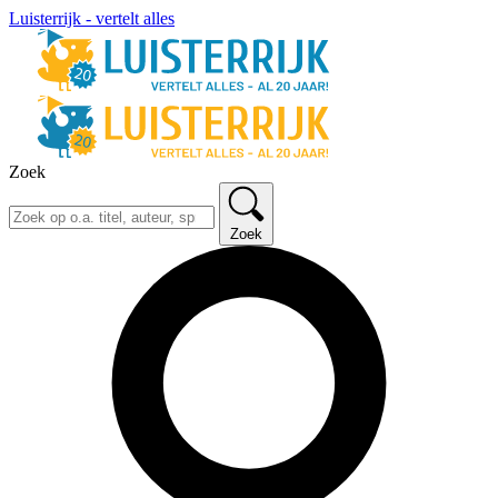
Luisterrijk - vertelt alles
Zoek
Zoek