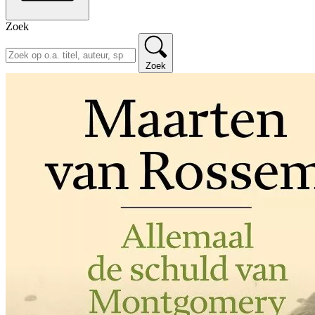
Zoek
Zoek