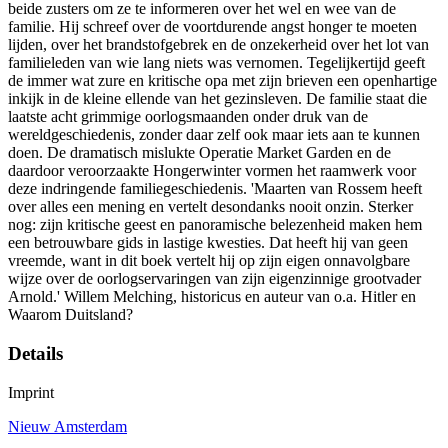
beide zusters om ze te informeren over het wel en wee van de
familie. Hij schreef over de voortdurende angst honger te moeten
lijden, over het brandstofgebrek en de onzekerheid over het lot van
familieleden van wie lang niets was vernomen. Tegelijkertijd geeft
de immer wat zure en kritische opa met zijn brieven een openhartige
inkijk in de kleine ellende van het gezinsleven. De familie staat die
laatste acht grimmige oorlogsmaanden onder druk van de
wereldgeschiedenis, zonder daar zelf ook maar iets aan te kunnen
doen. De dramatisch mislukte Operatie Market Garden en de
daardoor veroorzaakte Hongerwinter vormen het raamwerk voor
deze indringende familiegeschiedenis. 'Maarten van Rossem heeft
over alles een mening en vertelt desondanks nooit onzin. Sterker
nog: zijn kritische geest en panoramische belezenheid maken hem
een betrouwbare gids in lastige kwesties. Dat heeft hij van geen
vreemde, want in dit boek vertelt hij op zijn eigen onnavolgbare
wijze over de oorlogservaringen van zijn eigenzinnige grootvader
Arnold.' Willem Melching, historicus en auteur van o.a. Hitler en
Waarom Duitsland?
Details
Imprint
Nieuw Amsterdam