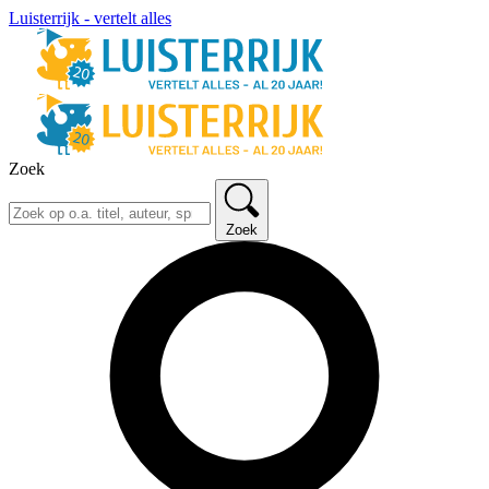
Luisterrijk - vertelt alles
Zoek
Zoek