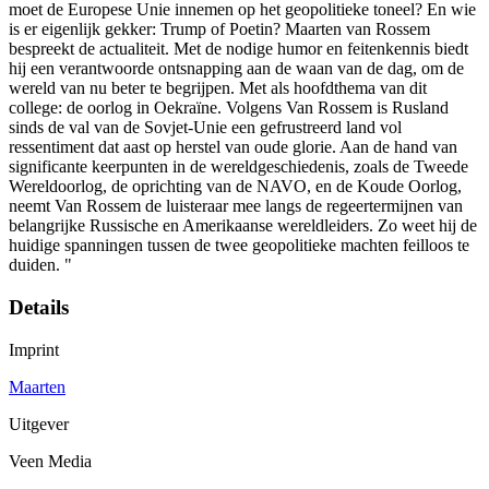
moet de Europese Unie innemen op het geopolitieke toneel? En wie
is er eigenlijk gekker: Trump of Poetin? Maarten van Rossem
bespreekt de actualiteit. Met de nodige humor en feitenkennis biedt
hij een verantwoorde ontsnapping aan de waan van de dag, om de
wereld van nu beter te begrijpen. Met als hoofdthema van dit
college: de oorlog in Oekraïne. Volgens Van Rossem is Rusland
sinds de val van de Sovjet-Unie een gefrustreerd land vol
ressentiment dat aast op herstel van oude glorie. Aan de hand van
significante keerpunten in de wereldgeschiedenis, zoals de Tweede
Wereldoorlog, de oprichting van de NAVO, en de Koude Oorlog,
neemt Van Rossem de luisteraar mee langs de regeertermijnen van
belangrijke Russische en Amerikaanse wereldleiders. Zo weet hij de
huidige spanningen tussen de twee geopolitieke machten feilloos te
duiden. "
Details
Imprint
Maarten
Uitgever
Veen Media