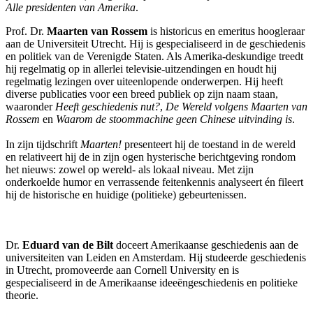
Alle presidenten van Amerika
.
Prof. Dr.
Maarten van Rossem
is historicus en emeritus hoogleraar
aan de Universiteit Utrecht. Hij is gespecialiseerd in de geschiedenis
en politiek van de Verenigde Staten. Als Amerika-deskundige treedt
hij regelmatig op in allerlei televisie-uitzendingen en houdt hij
regelmatig lezingen over uiteenlopende onderwerpen. Hij heeft
diverse publicaties voor een breed publiek op zijn naam staan,
waaronder
Heeft geschiedenis nut?
,
De Wereld volgens Maarten van
Rossem
en
Waarom de stoommachine geen Chinese uitvinding is
.
In zijn tijdschrift
Maarten!
presenteert hij de toestand in de wereld
en relativeert hij de in zijn ogen hysterische berichtgeving rondom
het nieuws: zowel op wereld- als lokaal niveau. Met zijn
onderkoelde humor en verrassende feitenkennis analyseert én fileert
hij de historische en huidige (politieke) gebeurtenissen.
Dr.
Eduard van de Bilt
doceert Amerikaanse geschiedenis aan de
universiteiten van Leiden en Amsterdam. Hij studeerde geschiedenis
in Utrecht, promoveerde aan Cornell University en is
gespecialiseerd in de Amerikaanse ideeëngeschiedenis en politieke
theorie.