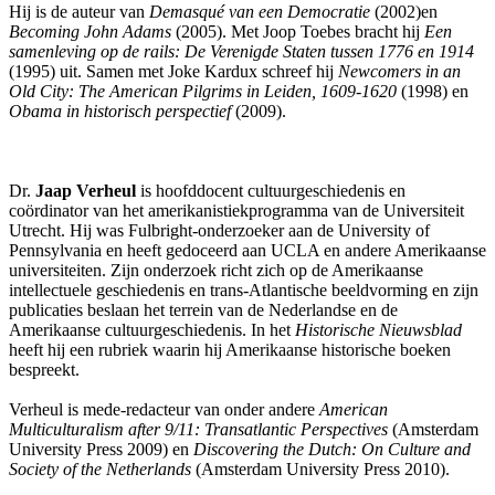
Hij is de auteur van
Demasqué van een Democratie
(2002)en
Becoming John Adams
(2005). Met Joop Toebes bracht hij
Een
samenleving op de rails: De Verenigde Staten tussen 1776 en 1914
(1995) uit. Samen met Joke Kardux schreef hij
Newcomers in an
Old City: The American Pilgrims in Leiden, 1609-1620
(1998) en
Obama in historisch perspectief
(2009).
Dr.
Jaap Verheul
is hoofddocent cultuurgeschiedenis en
coördinator van het amerikanistiekprogramma van de Universiteit
Utrecht. Hij was Fulbright-onderzoeker aan de University of
Pennsylvania en heeft gedoceerd aan UCLA en andere Amerikaanse
universiteiten. Zijn onderzoek richt zich op de Amerikaanse
intellectuele geschiedenis en trans-Atlantische beeldvorming en zijn
publicaties beslaan het terrein van de Nederlandse en de
Amerikaanse cultuurgeschiedenis. In het
Historische Nieuwsblad
heeft hij een rubriek waarin hij Amerikaanse historische boeken
bespreekt.
Verheul is mede-redacteur van onder andere
American
Multiculturalism after 9/11: Transatlantic Perspectives
(Amsterdam
University Press 2009) en
Discovering the Dutch: On Culture and
Society of the Netherlands
(Amsterdam University Press 2010).