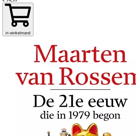
in winkelmand