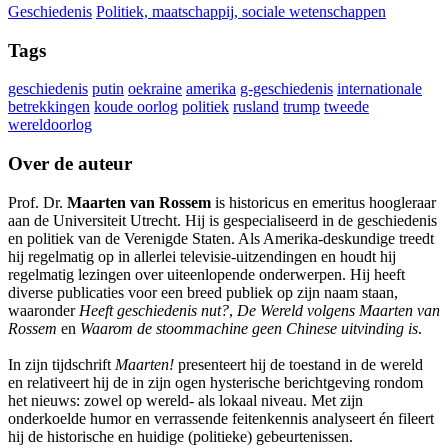
Geschiedenis
Politiek, maatschappij, sociale wetenschappen
Tags
geschiedenis
putin
oekraine
amerika
g-geschiedenis
internationale
betrekkingen
koude oorlog
politiek
rusland
trump
tweede
wereldoorlog
Over de auteur
Prof. Dr.
Maarten van Rossem
is historicus en emeritus hoogleraar
aan de Universiteit Utrecht. Hij is gespecialiseerd in de geschiedenis
en politiek van de Verenigde Staten. Als Amerika-deskundige treedt
hij regelmatig op in allerlei televisie-uitzendingen en houdt hij
regelmatig lezingen over uiteenlopende onderwerpen. Hij heeft
diverse publicaties voor een breed publiek op zijn naam staan,
waaronder
Heeft geschiedenis nut?
,
De Wereld volgens Maarten van
Rossem
en
Waarom de stoommachine geen Chinese uitvinding is
.
In zijn tijdschrift
Maarten!
presenteert hij de toestand in de wereld
en relativeert hij de in zijn ogen hysterische berichtgeving rondom
het nieuws: zowel op wereld- als lokaal niveau. Met zijn
onderkoelde humor en verrassende feitenkennis analyseert én fileert
hij de historische en huidige (politieke) gebeurtenissen.