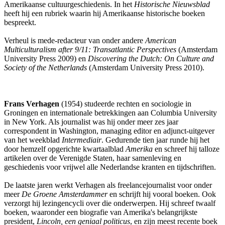
Amerikaanse cultuurgeschiedenis. In het
Historische Nieuwsblad
heeft hij een rubriek waarin hij Amerikaanse historische boeken
bespreekt.
Verheul is mede-redacteur van onder andere
American
Multiculturalism after 9/11: Transatlantic Perspectives
(Amsterdam
University Press 2009) en
Discovering the Dutch: On Culture and
Society of the Netherlands
(Amsterdam University Press 2010).
Frans Verhagen
(1954) studeerde rechten en sociologie in
Groningen en internationale betrekkingen aan Columbia University
in New York. Als journalist was hij onder meer zes jaar
correspondent in Washington, managing editor en adjunct-uitgever
van het weekblad
Intermediair
. Gedurende tien jaar runde hij het
door hemzelf opgerichte kwartaalblad
Amerika
en schreef hij talloze
artikelen over de Verenigde Staten, haar samenleving en
geschiedenis voor vrijwel alle Nederlandse kranten en tijdschriften.
De laatste jaren werkt Verhagen als freelancejournalist voor onder
meer
De Groene Amsterdammer
en schrijft hij vooral boeken. Ook
verzorgt hij lezingencycli over die onderwerpen. Hij schreef twaalf
boeken, waaronder een biografie van Amerika's belangrijkste
president,
Lincoln, een geniaal politicus
, en zijn meest recente boek