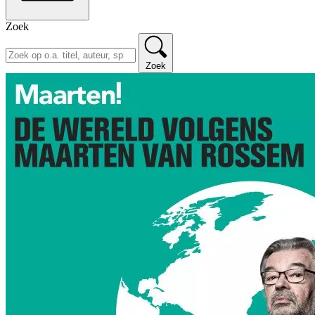
Zoek
Zoek