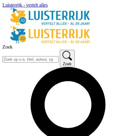
Luisterrijk - vertelt alles
Zoek
Zoek