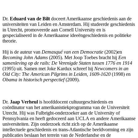
Dr.
Eduard van de Bilt
doceert Amerikaanse geschiedenis aan de
universiteiten van Leiden en Amsterdam. Hij studeerde geschiedenis
in Utrecht, promoveerde aan Cornell University en is
gespecialiseerd in de Amerikaanse ideeëngeschiedenis en politieke
theorie.
Hij is de auteur van
Demasqué van een Democratie
(2002)en
Becoming John Adams
(2005). Met Joop Toebes bracht hij
Een
samenleving op de rails: De Verenigde Staten tussen 1776 en 1914
(1995) uit. Samen met Joke Kardux schreef hij
Newcomers in an
Old City: The American Pilgrims in Leiden, 1609-1620
(1998) en
Obama in historisch perspectief
(2009).
Dr.
Jaap Verheul
is hoofddocent cultuurgeschiedenis en
coördinator van het amerikanistiekprogramma van de Universiteit
Utrecht. Hij was Fulbright-onderzoeker aan de University of
Pennsylvania en heeft gedoceerd aan UCLA en andere Amerikaanse
universiteiten. Zijn onderzoek richt zich op de Amerikaanse
intellectuele geschiedenis en trans-Atlantische beeldvorming en zijn
publicaties beslaan het terrein van de Nederlandse en de