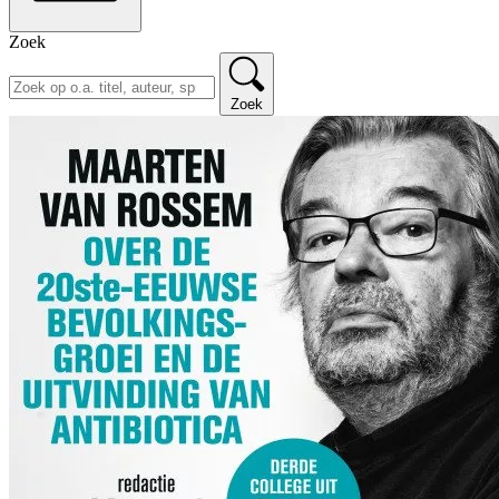
Zoek
Zoek