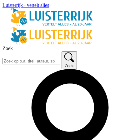
Luisterrijk - vertelt alles
Zoek
Zoek