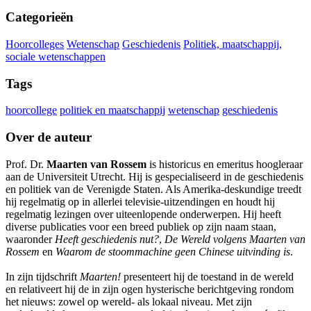
Categorieën
Hoorcolleges
Wetenschap
Geschiedenis
Politiek, maatschappij,
sociale wetenschappen
Tags
hoorcollege
politiek en maatschappij
wetenschap
geschiedenis
Over de auteur
Prof. Dr.
Maarten van Rossem
is historicus en emeritus hoogleraar
aan de Universiteit Utrecht. Hij is gespecialiseerd in de geschiedenis
en politiek van de Verenigde Staten. Als Amerika-deskundige treedt
hij regelmatig op in allerlei televisie-uitzendingen en houdt hij
regelmatig lezingen over uiteenlopende onderwerpen. Hij heeft
diverse publicaties voor een breed publiek op zijn naam staan,
waaronder
Heeft geschiedenis nut?
,
De Wereld volgens Maarten van
Rossem
en
Waarom de stoommachine geen Chinese uitvinding is
.
In zijn tijdschrift
Maarten!
presenteert hij de toestand in de wereld
en relativeert hij de in zijn ogen hysterische berichtgeving rondom
het nieuws: zowel op wereld- als lokaal niveau. Met zijn