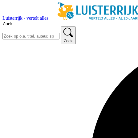
Luisterrijk - vertelt alles
Zoek
Zoek